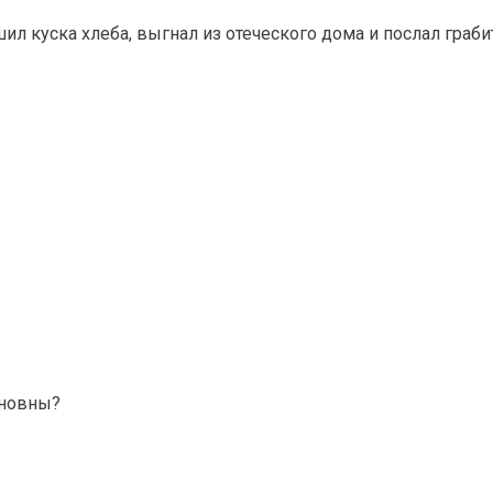
шил куска хлеба, выгнал из отеческого дома и послал граби
ановны?