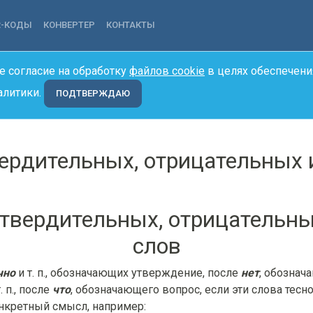
R-КОДЫ
КОНВЕРТЕР
КОНТАКТЫ
е согласие на обработку
файлов cookie
в целях обеспечени
алитики.
ПОДТВЕРЖДАЮ
твердительных, отрицательных
 утвердительных, отрицательн
слов
чно
и т. п., обозначающих утверждение, после
нет
, обознач
 п., после
что
, обозначающего вопрос, если эти слова тес
кретный смысл, например: