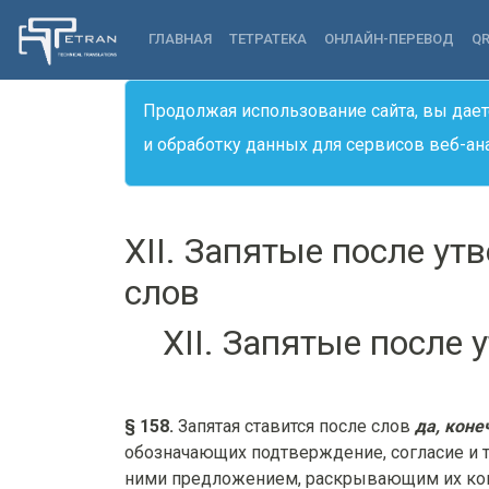
ГЛАВНАЯ
ТЕТРАТЕКА
ОНЛАЙН-ПЕРЕВОД
Q
Продолжая использование сайта, вы дает
и обработку данных для сервисов веб-ан
XII. Запятые после у
слов
XII. Запятые после
§ 158.
Запятая ставится после слов
да, коне
обозначающих подтверждение, согласие и т.
ними предложением, раскрывающим их кон