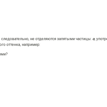
 cледовательно, не отделяются запятыми частицы:
о
, упот
го оттенка, например:
тями?