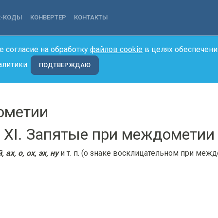
R-КОДЫ
КОНВЕРТЕР
КОНТАКТЫ
е согласие на обработку
файлов cookie
в целях обеспечени
алитики.
ПОДТВЕРЖДАЮ
ометии
XI. Запятые при междометии
, ах, о, ох, эх, ну
и т. п. (о знаке восклицательном при межд