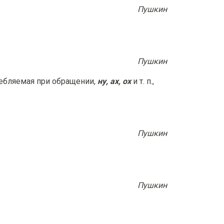
Пушкин
Пушкин
ребляемая при oбращении,
ну, ах, ох
и т. п.,
Пушкин
Пушкин