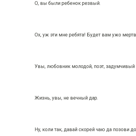
О, вы были ребенок резвый.
Ох, уж эти мне ребята! Будет вам ужо мертв
Увы, любовник молодой, поэт, задумчивый м
Жизнь, увы, не вечный дар.
Нy, коли так, давай скорей чаю да позови д