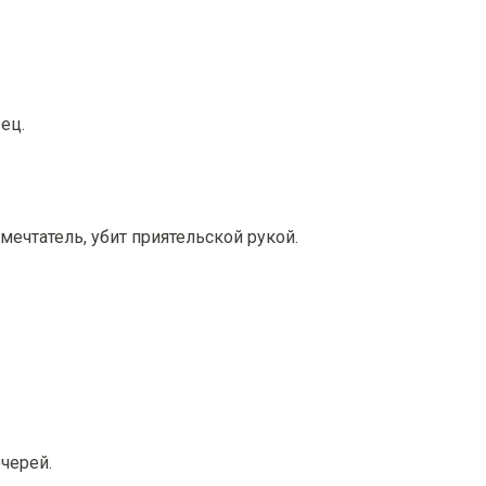
ец.
ечтатель, убит приятельской рукой.
очерей.