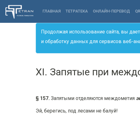
ГЛАВНАЯ
ТЕТРАТЕКА
ОНЛАЙН-ПЕРЕВОД
Q
Продолжая использование сайта, вы дает
и обработку данных для сервисов веб-ан
XI. Запятые при межд
§ 157.
Запятыми отделяются междометия
эй
Эй, берегись, под лесами не балуй!