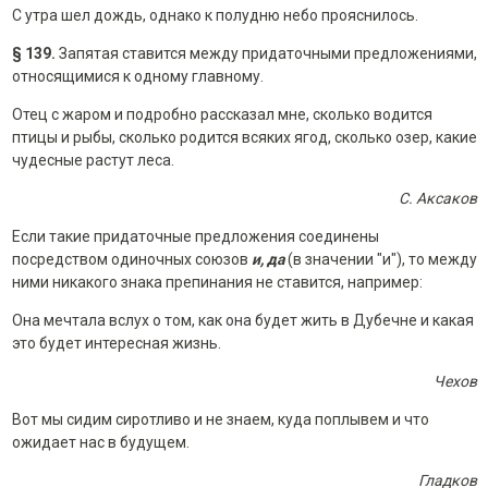
С утра шел дождь, однако к полудню небо прояснилось.
§ 139.
Запятая ставится между придаточными предложениями,
относящимися к одному главному.
Отец с жаром и подробно рассказал мне, сколько водится
птицы и рыбы, сколько родится всяких ягод, сколько озер, какие
чудесные растут леса.
С. Аксаков
Если такие придаточные предложения соединены
посредством одиночных союзов
и, да
(в значении "и"), то между
ними никакого знака препинания не ставится, например:
Она мечтала вслух о том, как она будет жить в Дубечне и какая
это будет интересная жизнь.
Чехов
Вот мы сидим сиротливо и не знаем, куда поплывем и что
ожидает нас в будущем.
Гладков