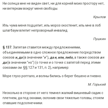
Ни солнца мне не виден свет, ни для корней моих простору нет,
ни ветеркам вокруг меня свободы.
Крылов
Иль чума меня подцепит, иль мороз окостенит, иль мне в лоб
шлагбаум влепит непроворный инвалид.
Пушкин
§ 137.
Запятая ставится между предложениями,
объединяемыми в одно сложное предложение посредством
союзов
и, да
(в значении "и"),
да и, или, либо,
а также союзов
а
и
да
(в значении "но") (о точке и о точке с запятой перед этими
союзами см. §§ 127 и 131, п. 2), например:
Море глухо роптало, и волны бились о берег бешено и гневно.
М. Горький
Несколько в стороне от него темнел жалкий вишневый садик с
плетнем, да под окнами, склонив свои тяжелые головы, стояли
спавшие подсолнечники.