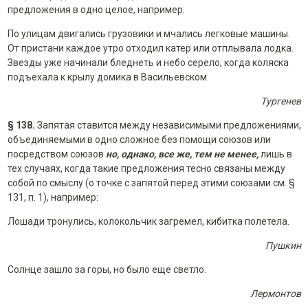
предложения в одно целое, например:
По улицам двигались грузовики и мчались легковые машины.
От пристани каждое утро отходил катер или отплывала лодка.
Звезды уже начинали бледнеть и небо серело, когда коляска
подъехала к крылу домика в Васильевском.
Тургенев
§ 138.
Запятая ставится между независимыми предложениями,
объединяемыми в одно сложное без помощи союзов или
посредством союзов
но, однако, все же, тем не менее,
лишь в
тех случаях, когда такие предложения тесно связаны между
собой по смыслу (о точке с запятой перед этими союзами см. §
131, п. 1), например:
Лошади тронулись, колокольчик загремел, кибитка полетела.
Пушкин
Солнце зашло за горы, но было еще светло.
Лермонтов