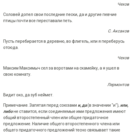
Чехов
Соловей допел свои последние пески, да и другие певчие
птицы почти все переставали петь.
С. Аксаков
Пусть перебирается в деревню, во флигель, или я переберусь
отсюда.
Чехов
Максим Максимыч сел за воротами на скамейку, а я ушел в
свою комнату.
Лермонтов
Видит око, да зуб неймет.
Примечание. Запятая перед союзами
и, да
(в значении "и"),
или,
либо
не ставится, если соединяемые ими предложения имеют
общий второстепенный член или общее придаточное
предложение. Наличие общего второстепенного члена или
общего придаточного предложений тесно связывает такие