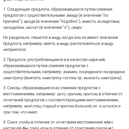
1. Следующие предлоги, образовавшиеся путем слияния
предлогов с существительными:
ввиду
(в значении "по
причине"),
вроде
(в значении "подобно"),
вместо, вследствие,
наподобие, насчет
(в значении "о"),
сверх
.
Но раздельно: пишется
в виду
, когда оно не имеет значения
предлога, например: иметь
в виду
; расположиться
в виду
неприятеля.
2. Предлоги, употребляющиеся и в качестве наречий,
образовавшихся путем слияния предлогов с
существительными, например:
взамен, noсредине
и
посередине,
навстречу
(выехать
навстречу гостям
, ср.
выехать навстречу
).
3. Союзы, образовавшиеся из слияния предлогов с
местоимениями, например:
зато, причем, притом
, в отличие от
сочетаний предлогов с соответствующими местоимениями,
например:
мой отец старый и притом больной
, но:
и остался я
при том, что имел
.
4. Союз
чтобы
в отличие от сочетания местоимения
что
с
частицей
бы
; союз
итак
в отличие от сочетания союза
и
с