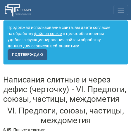
Продолжая использование сайта, вы даете согласие
на обработку
файлов cookie
в целях обеспечения
удобного функционирования сайта и обработку
данных для сервисов веб-аналитики.
ПОДТВЕРЖДАЮ
Написания слитные и через
дефис (черточку) - VI. Предлоги,
союзы, частицы, междометия
VI. Предлоги, союзы, частицы,
междометия
§ 85.
Пишутся слитно: