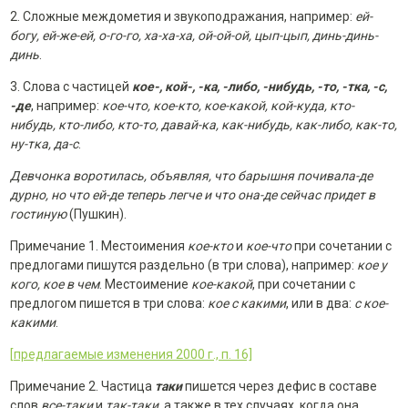
2. Сложные междометия и звукоподражания, например:
ей-
богу, ей-же-ей, о-го-го, ха-ха-ха, ой-ой-oй, цып-цып, динь-динь-
динь
.
3. Слова с частицей
кое-, кой-, -ка, -либо, -нибудь, -то, -тка, -с,
-де
, например:
кое-что, кое-кто, кое-какой, кой-куда, кто-
нибудь, кто-либо, кто-то, давай-ка, как-нибудь, как-либо, как-то,
ну-тка, да-с
.
Девчонка воротилась, объявляя, что барышня почивала-де
дурно, но что ей-де теперь легче и что она-де сейчас придет в
гостиную
(Пушкин).
Примечание 1. Местоимения
кое-кто
и
кое-что
при сочетании с
предлогами пишутся раздельно (в три слова), например:
кое у
кого, кое в чем
. Местоимение
кое-какой
, при сочетании с
предлогом пишется в три слова:
кое с какими
, или в два:
с кое-
какими
.
[предлагаемые изменения 2000 г., п. 16]
Примечание 2. Частица
таки
пишется через дефис в составе
слов
все-таки
и
так-таки
, а также в тех случаях, когда она