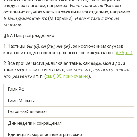
следует за глаголом, например:
Узнал-таки меня?
Во всех
остальных случаях частица
таки
пишется отдельно, например:
Я таки думаю кое-что
(М. Горький).
И все ж таки я тебя не
понимаю
.
§ 87.
Пишутся раздельно:
1. Частицы
бы (б), ли (ль), же (ж)
, за исключением случаев,
когда они входят в cocтав цельных слов, как указано в
§ 85, п. 4
.
2. Все прочие частицы, включая такие, как
ведь, мол
и др., а
также
что
в таких сочетаниях, как
пока что, почти что, только
что, разве что
и т. п. (
см. § 85, примечание
).
Гимн РФ
Гимн Москвы
Греческий алфавит
Дни недели и сокращения
Единицы измерения неметрические