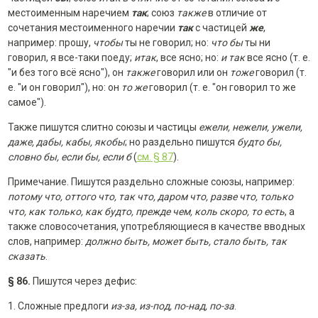
местоименным наречием
так
; союз
также
в отличие от
сочетания местоименного наречии
так
с частицей
же
,
например: прошу,
чтобы
ты не говорил; но:
что бы
ты ни
говорил, я все-таки поеду;
итак
, все ясно; но:
и так
все ясно (т. е.
"и без того всё ясно"), он
также
говорил или он
тоже
говорил (т.
е. "и он говорил"), но: он
то же
говорил (т. е. "он говорил то же
самое").
Также пишутся слитно союзы и частицы
ежели, нежели, ужели,
даже, дабы, кабы, якобы
; но раздельно пишутся
будто бы,
словно бы, если бы, если б
(
см. § 87
).
Примечание. Пишутся раздельно сложные союзы, например:
потому что, оттого что, так что, даром что, разве что, только
что, как только, как будто, прежде чем, коль скоро, то есть
, а
также словосочетания, употребляющиеся в качестве вводных
слов, например:
должно быть, может быть, стало быть, так
сказать
.
§ 86.
Пишутся через дефис:
1. Сложные предлоги
из-за, из-под, по-над, по-за
.